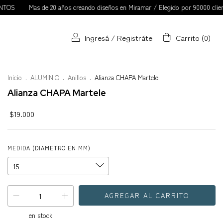
Mas de 20 años creando diseños en Miramar / Elegido por 90000 clientas
Ingresá
/
Registráte
Carrito
(
0
)
Inicio
.
ALUMINIO
.
Anillos
.
Alianza CHAPA Martele
Alianza CHAPA Martele
$19.000
MEDIDA (DIAMETRO EN MM)
en stock