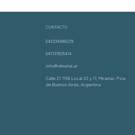
CONTACTO
542234386229
541131825414
info@vilmetal.ar
Calle 21 1156 Local 22 y 17, Miramar, Pcia
de Buenos Aires, Argentina