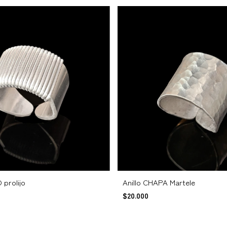
 prolijo
Anillo CHAPA Martele
$20.000