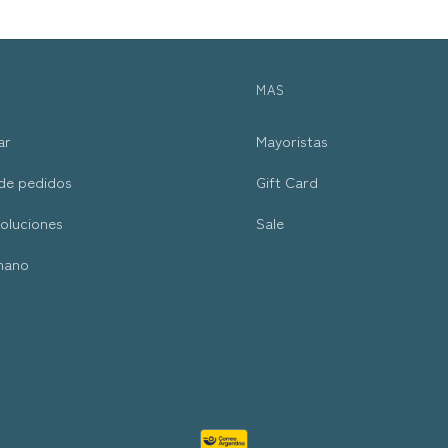
MAS
ar
Mayoristas
de pedidos
Gift Card
oluciones
Sale
mano