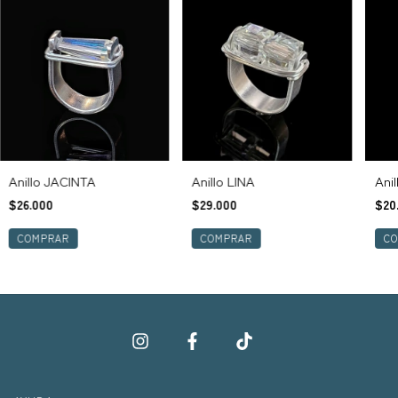
Ani
Anillo JACINTA
Anillo LINA
$20
$26.000
$29.000
C
COMPRAR
COMPRAR