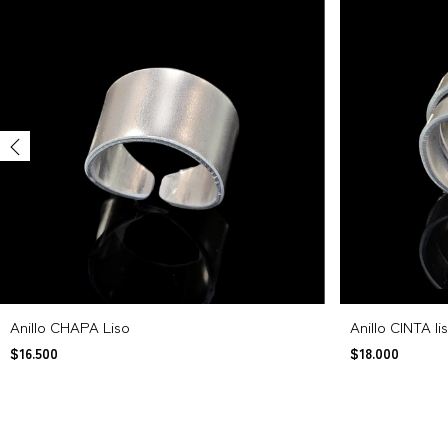
Anillo CHAPA Liso
Anillo CINTA li
$16.500
$18.000