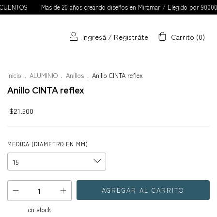
OS
Mas de 20 años creando diseños en Miramar / Elegido por 90000 clienta
Ingresá
/
Registráte
Carrito
(
0
)
Inicio
.
ALUMINIO
.
Anillos
.
Anillo CINTA reflex
Anillo CINTA reflex
$21.500
MEDIDA (DIAMETRO EN MM)
en stock