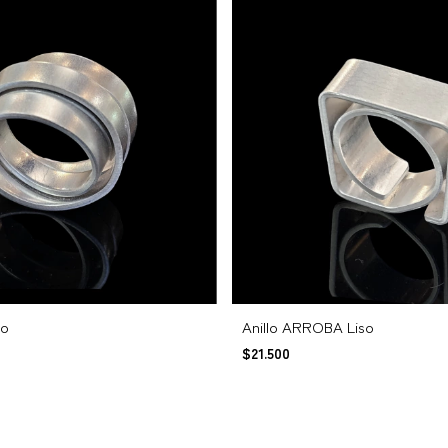
so
Anillo ARROBA Liso
$21.500