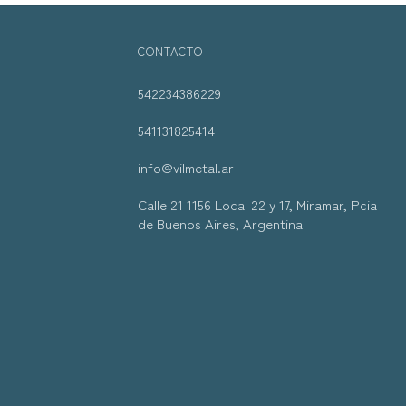
CONTACTO
542234386229
541131825414
info@vilmetal.ar
Calle 21 1156 Local 22 y 17, Miramar, Pcia
de Buenos Aires, Argentina