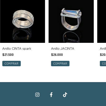
Ani
Anillo CINTA spark
Anillo JACINTA
$20
$21.500
$26.000
C
COMPRAR
COMPRAR