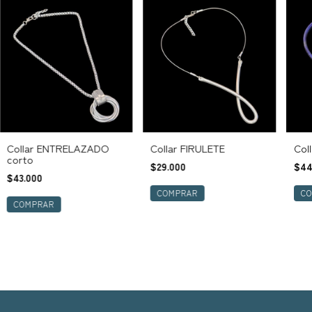
Collar ENTRELAZADO
Collar FIRULETE
Col
corto
$29.000
$44
$43.000
C
COMPRAR