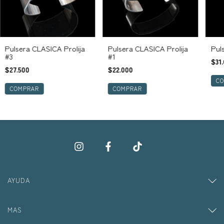
Pul
Pulsera CLASICA Prolija
Pulsera CLASICA Prolija
#3
#1
$31
$27.500
$22.000
C
COMPRAR
COMPRAR
AYUDA
MAS