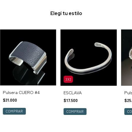
Elegí tu estilo
3X2
Pulsera CUERO #4
ESCLAVA
Pul
$31.000
$17.500
$25
COMPRAR
C